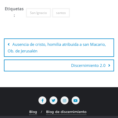
Etiquetas
San Ignacio
santos
:
Ausencia de cristo, homilía atribuida a san Macario,
Ob. de Jerusalén
Discernimiento 2.0
Blog
Blog de discernimiento