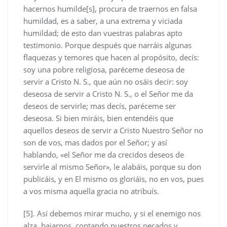
hacernos humilde[s], procura de traernos en falsa
humildad, es a saber, a una extrema y viciada
humildad; de esto dan vuestras palabras apto
testimonio. Porque después que narráis algunas
flaquezas y temores que hacen al propósito, decís:
soy una pobre religiosa, paréceme deseosa de
servir a Cristo N. S., que aún no osáis decir: soy
deseosa de servir a Cristo N. S., o el Señor me da
deseos de servirle; mas decís, paréceme ser
deseosa. Si bien miráis, bien entendéis que
aquellos deseos de servir a Cristo Nuestro Señor no
son de vos, mas dados por el Señor; y así
hablando, «el Señor me da crecidos deseos de
servirle al mismo Señor», le alabáis, porque su don
publicáis, y en El mismo os gloriáis, no en vos, pues
a vos misma aquella gracia no atribuís.
[5]. Así debemos mirar mucho, y si el enemigo nos
alza, bajarnos, contando nuestros pecados y