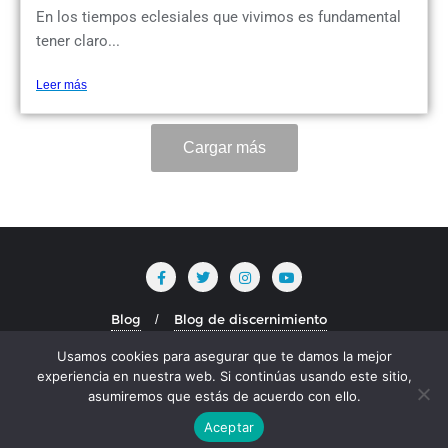
En los tiempos eclesiales que vivimos es fundamental
tener claro...
Leer más
Cargar más
Blog
Blog de discernimiento
discernimiento en el magisterio
Usamos cookies para asegurar que te damos la mejor
discernimiento en la biblia
Discernir con los santos
experiencia en nuestra web. Si continúas usando este sitio,
El discernimiento
Inicio
P. Javier
asumiremos que estás de acuerdo con ello.
Sentir con la Iglesia
Aceptar