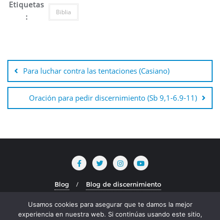
Etiquetas
Biblia
:
Para luchar contra las tentaciones (Casiano)
Oración para pedir discernimiento (Sb 9,1-6.9-11)
Blog
Blog de discernimiento
discernimiento en el magisterio
Usamos cookies para asegurar que te damos la mejor
discernimiento en la biblia
Discernir con los santos
experiencia en nuestra web. Si continúas usando este sitio,